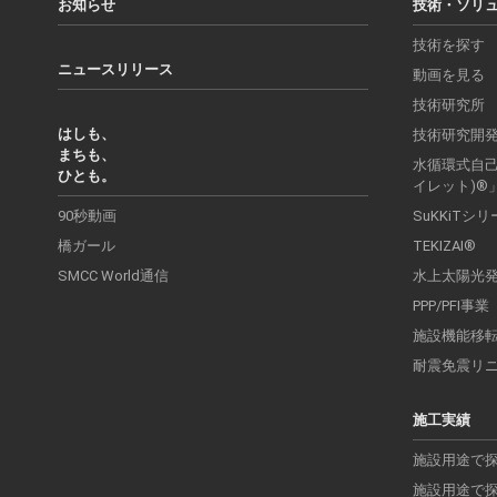
お知らせ
技術・ソリ
技術を探す
ニュースリリース
動画を見る
技術研究所
はしも、
技術研究開
まちも、
水循環式自己処
ひとも。
イレット)®
90秒動画
SuKKiTシ
橋ガール
TEKIZAI®
SMCC World通信
水上太陽光
PPP/PFI事業
施設機能移
耐震免震リ
施工実績
施設用途で
施設用途で