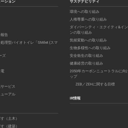
ューション
サステナビリティ
環境への取り組み
人権尊重への取り組み
ダイバーシティ・エクイティ&イ
ンの取り組み
発報告
気候変動への取り組み
理型バイオトイレ「SMilet (スマ
」
生物多様性への取り組み
リーズ
安全衛生の取り組み
健康経営の取り組み
発電
2050年カーボンニュートラルに向
ップ
ZEB／ZEHに関する目標
転サービス
ニューアル
IR情報
探す（土木）
探す（建築）