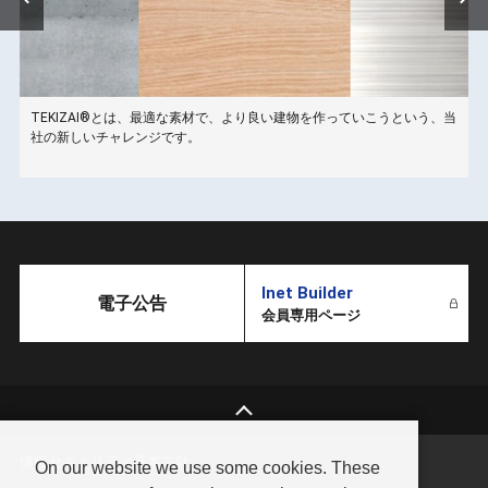
TEKIZAI®とは、最適な素材で、より良い建物を作っていこうという、当
こ
社の新しいチャレンジです。
Inet Builder
電子公告
会員専用ページ
情報セキュリティ基本方針
On our website we use some cookies. These