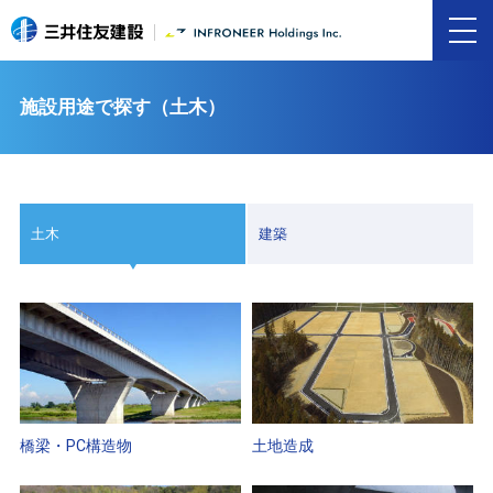
施設用途で探す（土木）
土木
建築
橋梁・PC構造物
土地造成