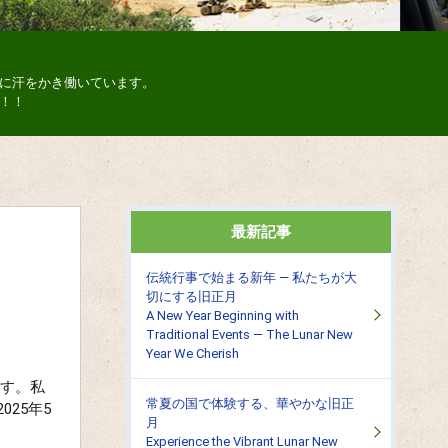
に汗をかき働いています。
！！
最新記事
伝統行事で始まる新年 ― 私たちが大
切にする旧正月
A New Year Beginning with
Traditional Events ― The Lunar New
Year We Cherish
です。私
常夏の国で体験する、華やかな旧正
025年5
月
Experience the Vibrant Lunar New