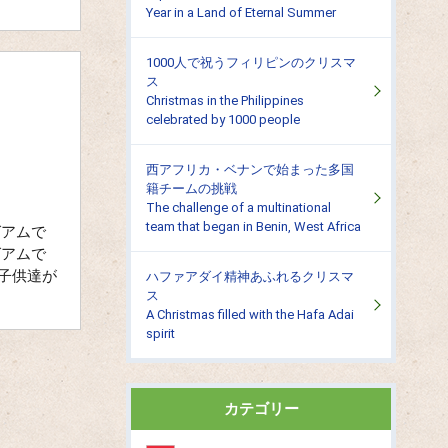
Year in a Land of Eternal Summer
1000人で祝うフィリピンのクリスマ
ス
Christmas in the Philippines
celebrated by 1000 people
西アフリカ・ベナンで始まった多国
籍チームの挑戦
The challenge of a multinational
team that began in Benin, West Africa
グアムで
グアムで
子供達が
ハファアダイ精神あふれるクリスマ
ス
A Christmas filled with the Hafa Adai
spirit
カテゴリー