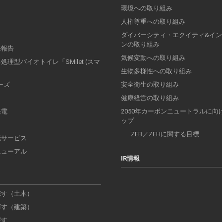
環境への取り組み
人権尊重への取り組み
ダイバーシティ・エクイティ&イ
ンの取り組み
発報告
気候変動への取り組み
理型バイオトイレ「SMilet (スマ
」
生物多様性への取り組み
リーズ
安全衛生の取り組み
健康経営の取り組み
発電
2050年カーボンニュートラルに向
ップ
ZEB／ZEHに関する目標
転サービス
ニューアル
IR情報
探す（土木）
探す（建築）
探す