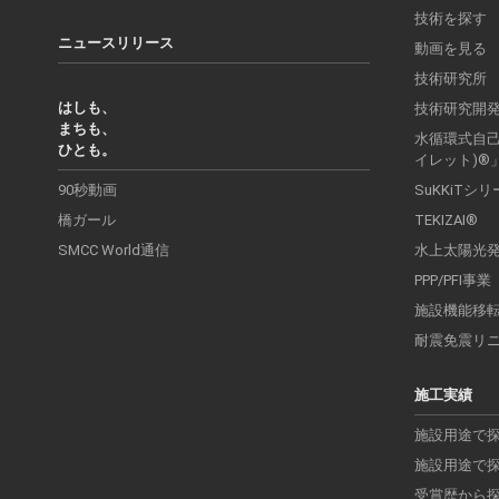
技術を探す
ニュースリリース
動画を見る
技術研究所
はしも、
技術研究開
まちも、
水循環式自己処
ひとも。
イレット)®
90秒動画
SuKKiTシ
橋ガール
TEKIZAI®
SMCC World通信
水上太陽光
PPP/PFI事業
施設機能移
耐震免震リ
施工実績
施設用途で
施設用途で
受賞歴から