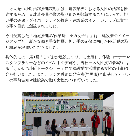
「けんせつ小町活躍推進表彰」は、建設業界における女性の活躍を推
進するため、日建連会員企業の取り組みを顕彰することによって、担
い手の確保・ダイバーシティの推進・建設業のイメージアップに資す
る事を目的に創設されました。
今回受賞した『柏尾推進JV作業所「全力女子!」』は、建設業のイメー
ジアップと、新たな働き手女性層、担い手の確保に向けたPR活動の取
り組みを評価いただきました。
具体的には、第1回「しずおか建設まつり」に出展し、体験コーナーや
スタンプラリーなどのイベントの実施や、当社土木女性技術者3名によ
る「けんせつ小町トークショー」にて建設業で活躍する女性の仕事紹
介を行いました。また、ラジオ番組に発注者(静岡市)と出演してイベン
トの事前告知や建設業で働く女性のPRも行いました。