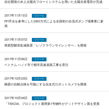
自社開発の水上太陽光フロートシステムを用いた太陽光発電所が完成
2017年11月13日
リリース
PFI手法を参考にしたDBO方式による全国初の合流式ポンプ場事業に参
画
2017年11月07日
リリース
簡易型騒音低減装置「レゾクラウンサイレンサー」を開発
2017年11月06日
リリース
ベトナム ハノイ市で都市高速道路工事を受注
2017年10月20日
リリース
橋梁の自動点検を可能にする自走式ロボットカメラを開発
2017年10月04日
リリース
「TEKIZAI」プロジェクト適用第1号物件がグッドデザイン賞を受賞