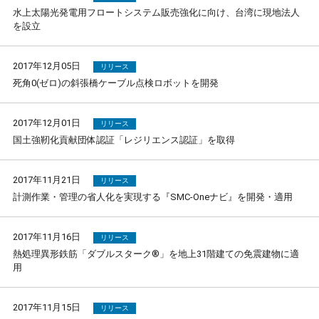
水上太陽光発電用フロートシステム販売強化に向け、台湾に現地法人
を設立
2017年12月05日
リリース
死角0(ゼロ)の斜張橋ケーブル点検ロボットを開発
2017年12月01日
リリース
国土強靭化貢献団体認証「レジリエンス認証」を取得
2017年11月21日
リリース
計測作業・管理の省人化を実現する『SMC-Oneナビ』を開発・適用
2017年11月16日
リリース
熱処理異形鉄筋「ダブルスターク®」を地上31階建ての免震建物に適
用
2017年11月15日
リリース