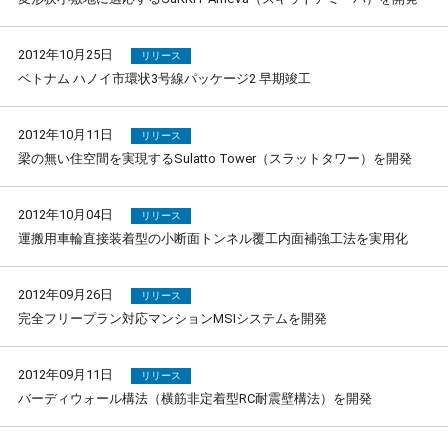
2012年10月25日
リリース
ベトナム ハノイ市環状3号線パッケージ2 早期竣工
2012年10月11日
リリース
梁の無い住空間を実現するSulatto Tower（スラットタワー）を開発
2012年10月04日
リリース
運搬用車輪直接装着型の小断面トンネル覆工内面補強工法を実用化
2012年09月26日
リリース
完全フリープラン対応マンションMSIシステムを開発
2012年09月11日
リリース
バーディウォール構法（横筋非定着型RC耐震壁構法）を開発