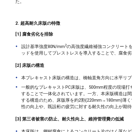
た。
2. 超高耐久床版の特徴
[1] 腐食劣化を排除
2
設計基準強度80N/mm
の高強度繊維補強コンクリートを
ッドを使用してプレストレスを導入することで、腐食劣
[2] 床版の構造
本プレキャスト床版の構造は、橋軸直角方向に水平リブ
一般的なプレキャストPC床版は、500mm程度の現場
することで一体化されています。一方、本床版構造は間
する構造のため、床版厚を約2割(220mm→180mm
性の向上や、既設桁の疲労に対する耐久性の向上が期待
[3] 第三者被害の防止、耐久性向上、維持管理費の低減
本床版は、鋼材腐食によるコンクリート片のはく落など