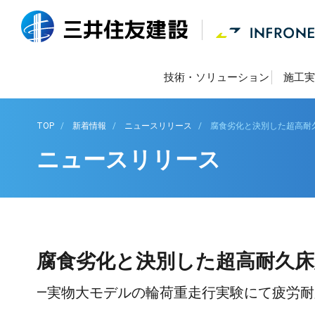
技術・ソリューション
施工実
TOP
新着情報
ニュースリリース
腐食劣化と決別した超高耐久床版
ニュースリリース
腐食劣化と決別した超高耐久床版(D
―実物大モデルの輪荷重走行実験にて疲労耐