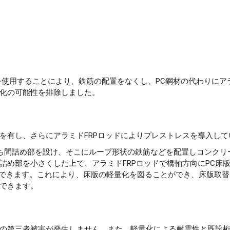
使用することにより、鉄筋の配置をなくし、PC鋼材の代わりにアラ
化の可能性を排除しました。
を有し、さらにアラミドFRPロッドによりプレストレスを導入して
打ち間詰め部を設け、そこにループ形状の鉄筋などを配置しコンクリ
詰め部を小さくした上で、アラミドFRPロッドで橋軸方向にPC床
)薄くできます。これにより、床版の軽量化を図ることができ、床版取
できます。
の第三者被害が発生しません。また、軽量化による耐震性と既設