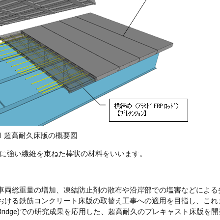
-1 超高耐久床版の概要図
張力に強い繊維を束ねた棒状の材料をいいます。
車両総重量の増加、凍結防止剤の散布や沿岸部での塩害などによる
おける鉄筋コンクリート床版の取替え工事への適用を目指し、これ
-Bridge)での研究成果を応用した、超高耐久のプレキャスト床版を