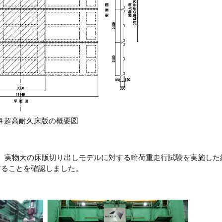
-4 超高耐久床版の概要図
、実物大の床版切り出しモデルに対する輪荷重走行試験を実施した
することを確認しました。