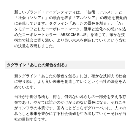
新しいブランド・アイデンティティは、「技術（アルス）」と
「社会（ソシア）」の融合を表す「アルソシア」 の理念を視覚的
に表現しています。タグライン「あしたの景色を創る」、「A」
をモチーフとしたコーポレートマーク、継承と進化への想いを込
めたコーポレートカラー「ARSOCIA BLUE」を通じて、確かな技
術力で社会に寄り添い、より良い未来を創造していくという当社
の決意を表現しました。
タグライン「あしたの景色を創る」
新タグライン「あしたの景色を創る」には、確かな技術力で社会
に寄り添い、より良い未来を創造していくという当社の決意を込
めています。
当社が手掛ける橋も、街も、何気ない暮らしの一部分を支える存
在であり、やがては誰かのかけがえのない景色になる。それこそ
がインフラの本質です。国内にとどまらずグローバルに、人々の
暮らしと未来を豊かにする社会価値を生み出していく― それが当
社の目指す姿です。