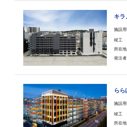
キラ
施設用
竣工
所在地
発注者
ららぽ
施設用
竣工
所在地