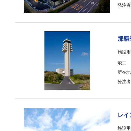
発注者
那覇
施設用
竣工
所在地
発注者
レイ
施設用