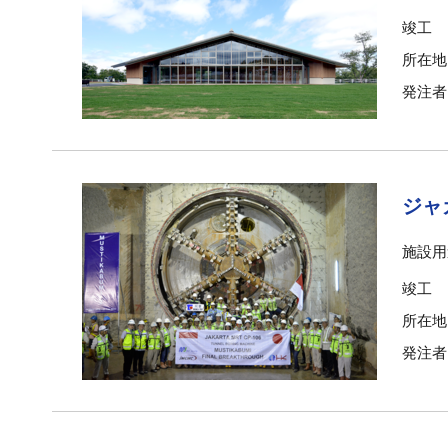
竣工
所在地
発注者
ジャ
施設用
竣工
所在地
発注者