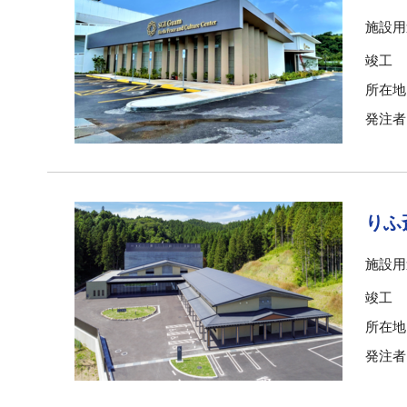
施設用
竣工
所在地
発注者
りふ
施設用
竣工
所在地
発注者