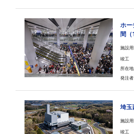
ホー
間（
施設用
竣工
所在地
発注者
埼玉
施設用
竣工