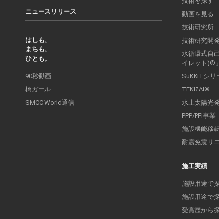
技術を探す
ニュースリリース
動画を見る
技術研究所
はしも、
技術研究開
まちも、
水循環式自己処
ひとも。
イレット)®
90秒動画
SuKKiTシ
橋ガール
TEKIZAI®
SMCC World通信
水上太陽光
PPP/PFI事業
施設機能移
耐震免震リ
施工実績
施設用途で
施設用途で
受賞歴から