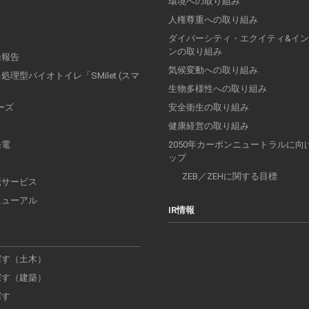
環境への取り組み
人権尊重への取り組み
ダイバーシティ・エクイティ&イ
ンの取り組み
発報告
気候変動への取り組み
理型バイオトイレ「SMilet (スマ
」
生物多様性への取り組み
リーズ
安全衛生の取り組み
健康経営の取り組み
発電
2050年カーボンニュートラルに向
ップ
ZEB／ZEHに関する目標
転サービス
ニューアル
IR情報
探す（土木）
探す（建築）
探す