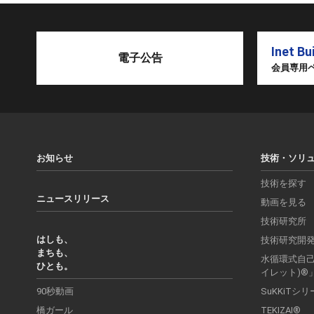
Inet Bu
電子公告
会員専用
お知らせ
技術・ソリ
技術を探す
ニュースリリース
動画を見る
技術研究所
はしも、
技術研究開
まちも、
水循環式自己処
ひとも。
イレット)®
90秒動画
SuKKiTシ
橋ガール
TEKIZAI®