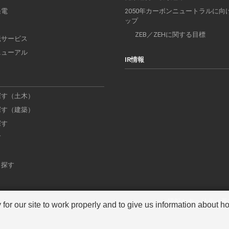
発電
2050年カーボンニュートラルに向
ップ
ZEB／ZEHに関する目標
転サービス
ニューアル
IR情報
探す（土木）
探す（建築）
探す
す
ら探す
情報セキュリティ基
r our site to work properly and to give us information about how