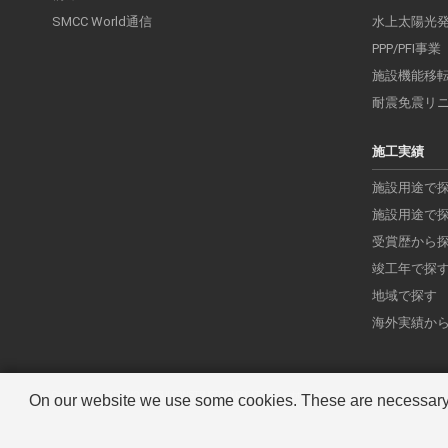
SMCC World通信
水上太陽光
PPP/PFI事業
施設機能移
耐震免震リ
施工実績
施設用途で
施設用途で
受賞歴から
竣工年で探
地域で探す
海外実績か
Copyright © SUMITOMO MITSUI CONSTRUCTION CO., LTD. All rights reserved.
On our website we use some cookies. These are necessary fo