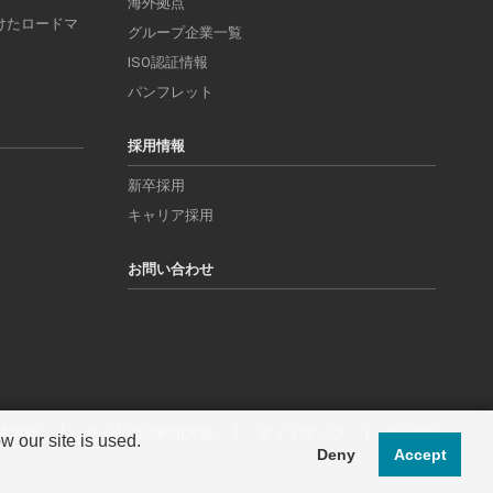
海外拠点
けたロードマ
グループ企業一覧
ISO認証情報
パンフレット
採用情報
新卒採用
キャリア採用
お問い合わせ
本方針
サイトのご利用方法
サイトマップ
English
 our site is used.
Deny
Accept