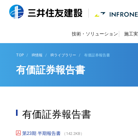
技術・ソリューション
施工実
TOP
IR情報
IRライブラリー
有価証券報告書
有価証券報告書
有価証券報告書
第23期 半期報告書
（142.2KB）