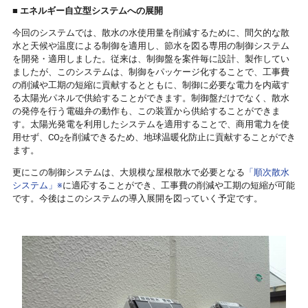
■
エネルギー自立型システムへの展開
今回のシステムでは、散水の水使用量を削減するために、間欠的な散
水と天候や温度による制御を適用し、節水を図る専用の制御システム
を開発・適用しました。従来は、制御盤を案件毎に設計、製作してい
ましたが、このシステムは、制御をパッケージ化することで、工事費
の削減や工期の短縮に貢献するとともに、制御に必要な電力を内蔵す
る太陽光パネルで供給することができます。制御盤だけでなく、散水
の発停を行う電磁弁の動作も、この装置から供給することができま
す。太陽光発電を利用したシステムを適用することで、商用電力を使
用せず、CO
を削減できるため、地球温暖化防止に貢献することができ
2
ます。
更にこの制御システムは、大規模な屋根散水で必要となる
「順次散水
システム」※
に適応することができ、工事費の削減や工期の短縮が可能
です。今後はこのシステムの導入展開を図っていく予定です。