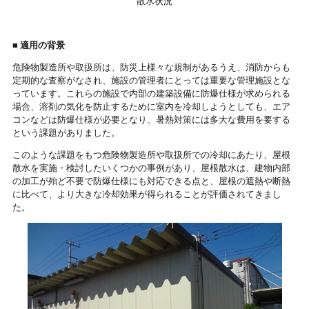
散水状況
■
適用の背景
危険物製造所や取扱所は、防災上様々な規制があるうえ、消防からも
定期的な査察がなされ、施設の管理者にとっては重要な管理施設とな
っています。これらの施設で内部の建築設備に防爆仕様が求められる
場合、溶剤の気化を防止するために室内を冷却しようとしても、エア
コンなどは防爆仕様が必要となり、暑熱対策には多大な費用を要する
という課題がありました。
このような課題をもつ危険物製造所や取扱所での冷却にあたり、屋根
散水を実施・検討したいくつかの事例があり、屋根散水は、建物内部
の加工が殆ど不要で防爆仕様にも対応できる点と、屋根の遮熱や断熱
に比べて、より大きな冷却効果が得られることが評価されてきまし
た。