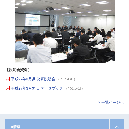
【説明会資料】
平成27年3月期 決算説明会
（717.4KB）
平成27年3月31日 データブック
（162.5KB）
一覧ページへ
IR情報