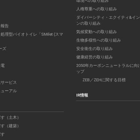
環境への取り組み
人権尊重への取り組み
ダイバーシティ・エクイティ&イ
ンの取り組み
発報告
気候変動への取り組み
理型バイオトイレ「SMilet (スマ
」
生物多様性への取り組み
リーズ
安全衛生の取り組み
健康経営の取り組み
発電
2050年カーボンニュートラルに向
ップ
ZEB／ZEHに関する目標
転サービス
ニューアル
IR情報
探す（土木）
探す（建築）
探す