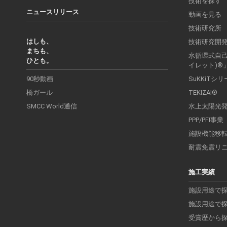
技術を探す
ニュースリリース
動画を見る
技術研究所
はしも、
技術研究開
まちも、
水循環式自己処
ひとも。
イレット)®
90秒動画
SuKKiTシ
橋ガール
TEKIZAI®
SMCC World通信
水上太陽光
PPP/PFI事業
施設機能移
耐震免震リ
施工実績
施設用途で
施設用途で
受賞歴から