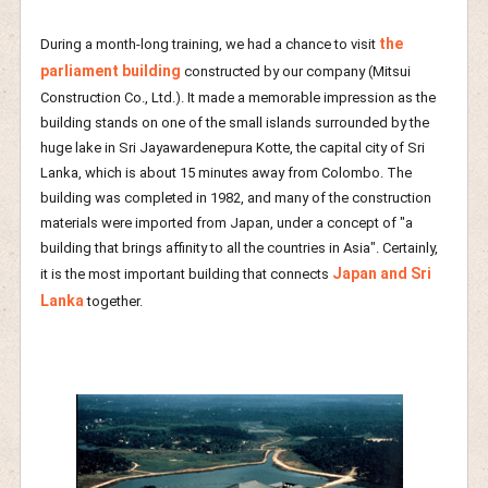
the
During a month-long training, we had a chance to visit
parliament building
constructed by our company (Mitsui
Construction Co., Ltd.). It made a memorable impression as the
building stands on one of the small islands surrounded by the
huge lake in Sri Jayawardenepura Kotte, the capital city of Sri
Lanka, which is about 15 minutes away from Colombo. The
building was completed in 1982, and many of the construction
materials were imported from Japan, under a concept of "a
building that brings affinity to all the countries in Asia". Certainly,
Japan and Sri
it is the most important building that connects
Lanka
together.