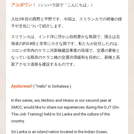
アユボワン！
（シンハラ語で「こんにちは」）
入社2年目の西野と平野です。今回は、スリランカでの研修の様
子や文化について紹介します。
スリランカは、インド洋に浮かぶ自然豊かな島国で、国土は北
海道の約0.8倍と非常に小さな国です。私たちが赴任したのは、
コロンボ市内のケラニ河新橋建設事業の現場で、交通の要衝と
なっている既存のケラニ橋の交通渋滞緩和を目的に、新橋と高
架アクセス道路を建設するものです。
Ayubowan!
( "Hello" in Sinhalese )
In this series, we, Nishino and Hirano in our second-year at
SMCC, would like to share our experiences during the OJT (On-
The-Job Training) held in Sri Lanka and the culture of the
country.
Sri Lanka is an island nation located in the Indian Ocean,