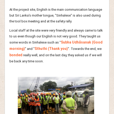
At the project site, English is the main communication language
but Sri Lanka's mother tongue, "Sinhalese" is also used during
the tool box meeting and at the safety rally.
Local staff at the site were very friendly and always came to talk
to us even though our English is not very good. They taught us
Subha Udhāsanak (Good
some words in Sinhalese such as "
morning)
Sthuthi (Thank you)
" and "
". Towards the end, we
bonded
really well, and on the last day, they asked us if we will
be back any time soon.