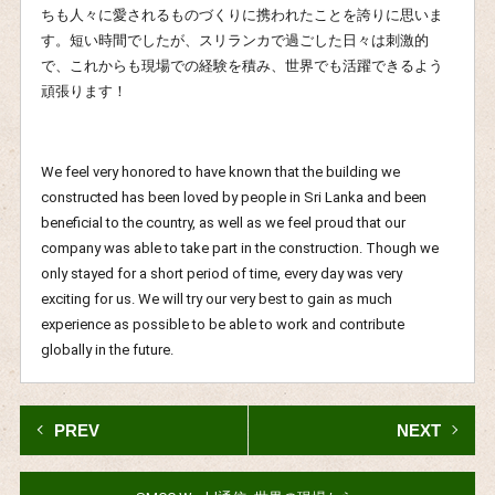
ちも人々に愛されるものづくりに携われたことを誇りに思いま
す。短い時間でしたが、スリランカで過ごした日々は刺激的
で、これからも現場での経験を積み、世界でも活躍できるよう
頑張ります！
We feel very honored to have known that the building we
constructed has been loved by people in Sri Lanka and been
beneficial to the country, as well as we feel proud that our
company was able to take part in the construction. Though we
only stayed for a short period of time, every day was very
exciting for us. We will try our very best to gain as much
experience as possible to be able to work and contribute
globally in the future.
PREV
NEXT