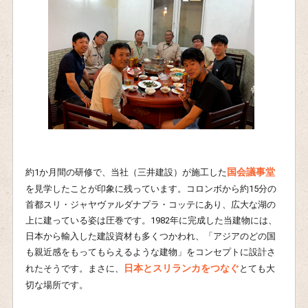
国会議事堂
約1か月間の研修で、当社（三井建設）が施工した
を見学したことが印象に残っています。コロンボから約15分の
首都スリ・ジャヤヴァルダナプラ・コッテにあり、広大な湖の
上に建っている姿は圧巻です。1982年に完成した当建物には、
日本から輸入した建設資材も多くつかわれ、「アジアのどの国
も親近感をもってもらえるような建物」をコンセプトに設計さ
日本とスリランカをつなぐ
れたそうです。まさに、
とても大
切な場所です。