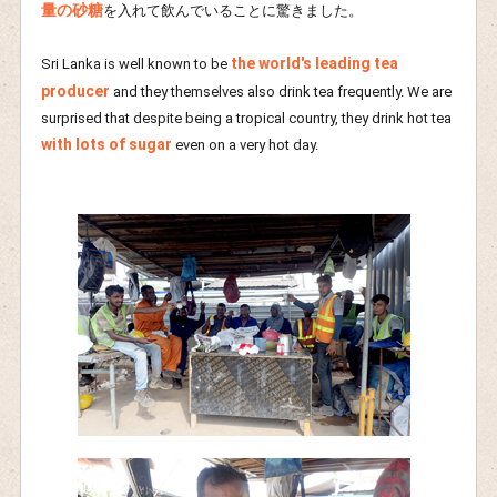
量の砂糖
を入れて飲んでいることに驚きました。
the world's leading tea
Sri Lanka is well known to be
producer
and they themselves also drink tea frequently. We are
surprised that despite being a tropical country, they drink hot tea
with lots of sugar
even on a very hot day.