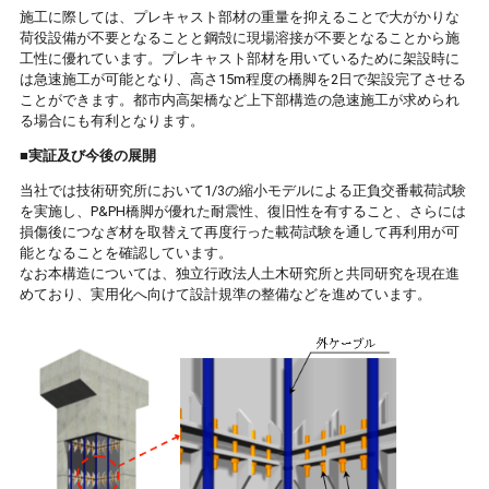
施工に際しては、プレキャスト部材の重量を抑えることで大がかりな
荷役設備が不要となることと鋼殻に現場溶接が不要となることから施
工性に優れています。プレキャスト部材を用いているために架設時に
は急速施工が可能となり、高さ15m程度の橋脚を2日で架設完了させる
ことができます。都市内高架橋など上下部構造の急速施工が求められ
る場合にも有利となります。
■実証及び今後の展開
当社では技術研究所において1/3の縮小モデルによる正負交番載荷試験
を実施し、P&PH橋脚が優れた耐震性、復旧性を有すること、さらには
損傷後につなぎ材を取替えて再度行った載荷試験を通して再利用が可
能となることを確認しています。
なお本構造については、独立行政法人土木研究所と共同研究を現在進
めており、実用化へ向けて設計規準の整備などを進めています。