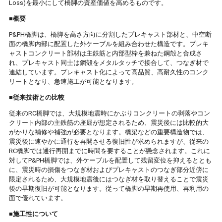
Loss)を最小にして橋脚の資産価値を高めるものです。
■概要
P&PH橋脚は、橋脚を高さ方向に分割したプレキャスト部材と、中空断
面の橋脚内部に配置した外ケーブルを組み合わせた構造です。プレキ
ャストコンクリート部材は主鉄筋と内部型枠を兼ねた鋼殻と合成さ
れ、プレキャスト同士は鋼殻をメタルタッチで接合して、つなぎ材で
連結しています。プレキャスト化によって高品質、高耐久性のコンク
リートとなり、急速施工が可能となります。
■従来技術との比較
従来のRC橋脚では、大規模地震時にかぶりコンクリートの剥落やコン
クリート内部の主鉄筋の座屈が想定されるため、震災後には比較的大
がかりな補修や補強が必要となります。橋梁などの重要構造物では、
震災後に速やかに通行を再開させる復旧性が求められますが、従来の
RC橋脚では通行再開までに時間を要することが懸念されます。これに
対してP&PH橋脚では、外ケーブルを配置して残留変位を抑えるととも
に、震災時の損傷をつなぎ材およびプレキャストのつなぎ部分近傍に
限定されるため、大規模地震後にはつなぎ材を取り替えることで震災
後の早期復旧が可能となります。従って橋脚の早期再使用、再利用の
面で優れています。
■施工性について