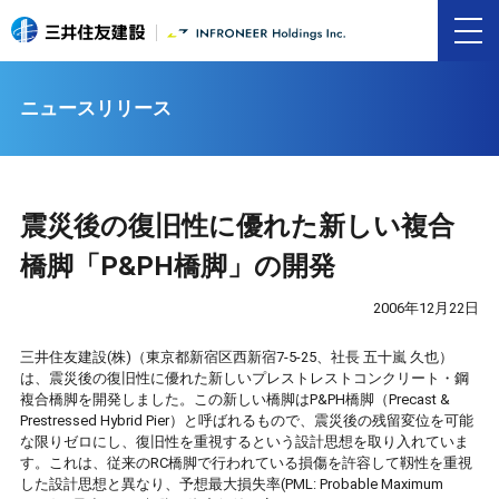
ニュースリリース
震災後の復旧性に優れた新しい複合
橋脚「P&PH橋脚」の開発
2006年12月22日
三井住友建設(株)（東京都新宿区西新宿7-5-25、社長 五十嵐 久也）
は、震災後の復旧性に優れた新しいプレストレストコンクリート・鋼
複合橋脚を開発しました。この新しい橋脚はP&PH橋脚（Precast &
Prestressed Hybrid Pier）と呼ばれるもので、震災後の残留変位を可能
な限りゼロにし、復旧性を重視するという設計思想を取り入れていま
す。これは、従来のRC橋脚で行われている損傷を許容して靱性を重視
した設計思想と異なり、予想最大損失率(PML: Probable Maximum