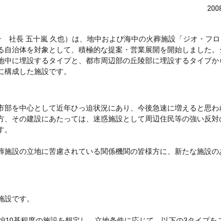
20
号 社長 五十嵐 久也）は、地中および海中の火葬施設「ジオ・フ
る自治体を対象として、積極的な提案・営業展開を開始しました。
地中に埋設するタイプと、都市周辺部の丘陵部に埋設するタイプか
に構成した施設です。
市部を中心として近年ひっ迫状況にあり、今後急速に増えると思わ
方、その建設にあたっては、迷惑施設として周辺住民等の強い反対
す。
葬施設の立地に苦慮されている関係機関の皆様方に、新たな施設の
施設です。
葬炉10基程度の施設を想定し、立地条件に応じて、以下の3タイプを