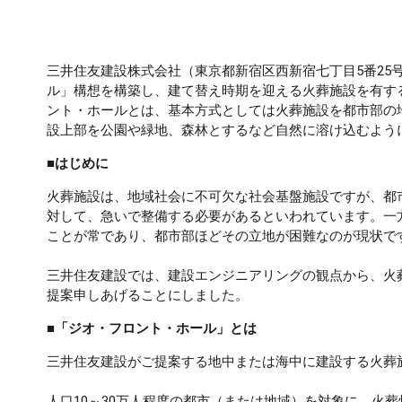
三井住友建設株式会社（東京都新宿区西新宿七丁目5番25
ル」構想を構築し、建て替え時期を迎える火葬施設を有す
ント・ホールとは、基本方式としては火葬施設を都市部の
設上部を公園や緑地、森林とするなど自然に溶け込むよう
■はじめに
火葬施設は、地域社会に不可欠な社会基盤施設ですが、都
対して、急いで整備する必要があるといわれています。一
ことが常であり、都市部ほどその立地が困難なのが現状で
三井住友建設では、建設エンジニアリングの観点から、火
提案申しあげることにしました。
■「ジオ・フロント・ホール」とは
三井住友建設がご提案する地中または海中に建設する火葬
人口10～30万人程度の都市（または地域）を対象に、火