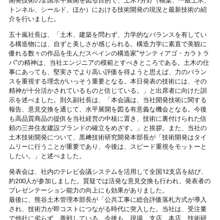
開発技術の全国水平展開を図る目的で、土木7分野（橋梁、一般土木、
トンネル、シールド、ほか）における技術開発の現況と最新技術の紹
介を行いました。
五十嵐社長は、「土木、建築を問わず、力学的なバランスを有してい
る構造物には、自ずと美しさが感じられる。構造力学に素直で美観に
優れる数々の作品を生んだスペインの構造家"サンティアゴ・カラトラ
バ"の精神は、当社エンジニアの模範とすべきところである。土木の仕
事にあっても、堅実さでより高い評価を得ようと思えば、力のバラン
スを重視する理念がいっそう重要となる。本日発表の技術には、その
精神が十分活かされているものと信じている。」と出席者に向けた訓
示を述べました。則久副社長は、「本会議は、当社開発技術に関する
報告、意見交換を通じて、水平展開を図る有意義な機会となる。今後
も高品質商品の提供を当社経営の中核に置き、技術に裏付けられた信
頼の三井住友建設ブランドの確立をめざす。」と挨拶。また、当社の
土木技術開発について、黒﨑技術研究開発本部長が「技術開発はタイ
ムリーに行うことが重要であり、今後は、スピード重視をモットーと
したい。」と述べました。
発表会は、社内のテレビ会議システムを活用して全国12支店を結び、
約200人が参加しました。質疑では活発な意見交換も行われ、発表者の
プレゼンテーション能力の向上にも効果がありました。
最後に、熊谷土木管理本部長が「公共工事に総合評価落札方式が導入
され、技術力が即コストにつながる時代に突入した。当社は、受注量
で他社に劣らず、善戦している。今後も、現場、支店、本店、技術研