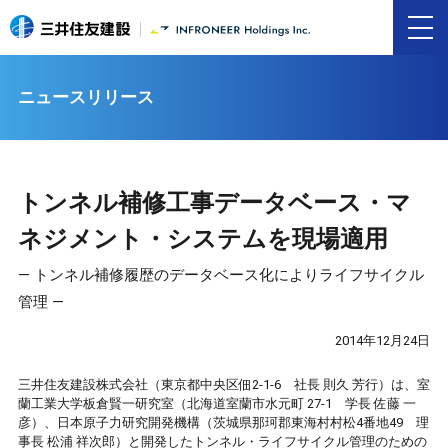
ニュースリリース
トンネル補修工事データベース・マ
ネジメント・システムを現場適用
― トンネル補修履歴のデータベース化によりライフサイクル
管理 ―
2014年12月24日
三井住友建設株式会社（東京都中央区佃2-1-6 社長 則久 芳行）は、室
蘭工業大学板倉賢一研究室（北海道室蘭市水元町 27-1 学長 佐藤 一
彦）、日本原子力研究開発機構（茨城県那珂郡東海村村松4番地49 理
事長 松浦 祥次郎）と開発したトンネル・ライフサイクル管理のための