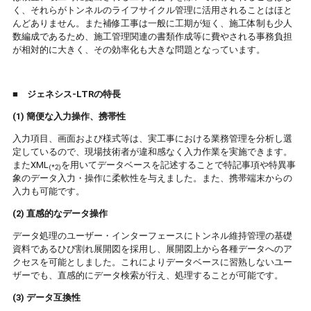
く、それらがトンネルのライフサイクル管理に活用されることはほと
んどありません。また補修工事は一般に工期が短く、施工体制も少人
数編成であるため、施工管理関連の書類作成等に費やされる事務負担
が相対的に大きく、その効率化も大きな問題となっています。
■
ジェネシス
-LTR
の特長
(1) 簡便な入力操作、携帯性
入力項目、画面および様式等は、実工事における業務管理を分析し選
定しているので、現場技術者が違和感なく入力作業を実施できます。
またXML
を用いてデータベースを記述することで特記事項や特異事
(*
2)
象のデータ入力・操作に柔軟性を与えました。また、携帯端末からの
入力も可能です。
(2) 直感的なデータ操作
データ処理のユーザー・インターフェースにトンネル維持管理の基礎
資料であるひび割れ展開図を採用し、展開図上から各種データへのア
クセスを可能としました。これによりデータベースに習熟しないユー
ザーでも、直感的にデータ検索が行え、処理することが可能です。
(3) データ互換性