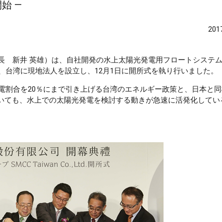
始 ―
20
長 新井 英雄）は、自社開発の水上太陽光発電用フロートシステ
け、台湾に現地法人を設立し、12月1日に開所式を執り行いました。
発電割合を20％にまで引き上げる台湾のエネルギー政策と、日本と
いても、水上での太陽光発電を検討する動きが急速に活発化してい