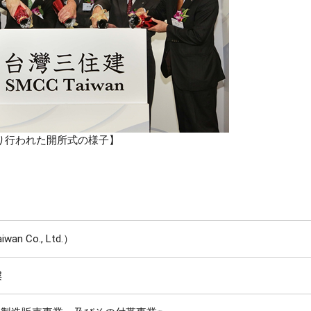
り行われた開所式の様子】
 Co., Ltd.）
摟