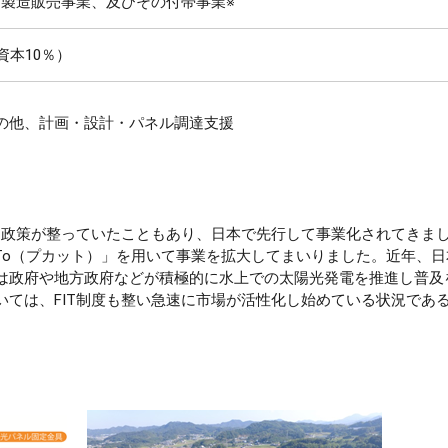
製造販売事業、及びその付帯事業※
資本10％）
3)その他、計画・設計・パネル調達支援
ー政策が整っていたこともあり、日本で先行して事業化されてきま
TTo（プカット）」を用いて事業を拡大してまいりました。近年、
は政府や地方政府などが積極的に水上での太陽光発電を推進し普及
ては、FIT制度も整い急速に市場が活性化し始めている状況であ