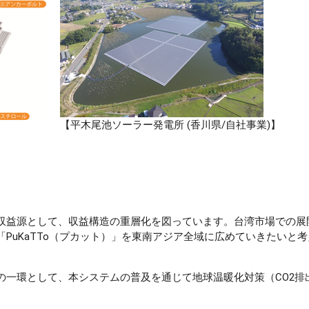
【平木尾池ソーラー発電所 (香川県/自社事業)】
収益源として、収益構造の重層化を図っています。台湾市場での展
PuKaTTo（プカット）」を東南アジア全域に広めていきたいと
の一環として、本システムの普及を通じて地球温暖化対策（CO2排