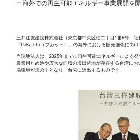
― 海外での再生可能エネルギー事業展開を開
三井住友建設株式会社（東京都中央区佃二丁目1番6号 社
「PuKaTTo（プカット）」の海外における販売強化に向
当現地法人は、2025年までに再生可能エネルギーによる
農業用ため池や広大な面積の塩田跡地が存在する台湾にお
場環境が決め手となり、台湾に進出するものです。