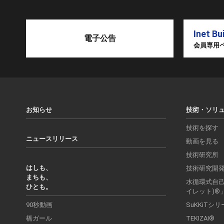
Inet Bu
電子公告
会員専用
お知らせ
技術・ソリ
技術を探す
ニュースリリース
動画を見る
技術研究所
はしも、
技術研究開
まちも、
水循環式自己処
ひとも。
イレット)®
90秒動画
SuKKiTシ
橋ガール
TEKIZAI®