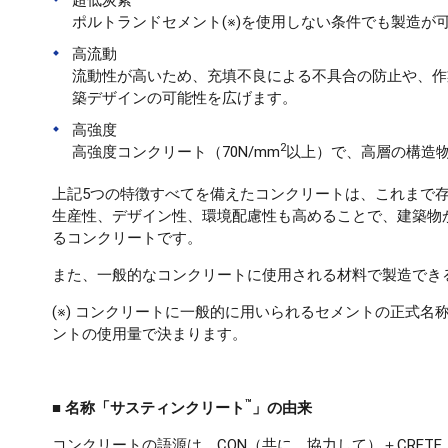
超低炭素
ポルトランドセメント(※)を使用しない条件でも製造が
高流動
流動性が高いため、充填不良による不具合の防止や、作
築デザインの可能性を広げます。
高強度
2
高強度コンクリート（70N/mm
以上）で、高層の構造
上記5つの特徴すべてを備えたコンクリートは、これまで
生産性、デザイン性、環境配慮性も高めることで、建築物
るコンクリートです。
また、一般的なコンクリートに使用される材料で製造でき
(※) コンクリートに一般的に用いられるセメントの正式名
ントの使用量で決まります。
™
■ 名称「サスティンクリート
」の由来
コンクリートの語源は、CON（共に、協力して）＋CRET