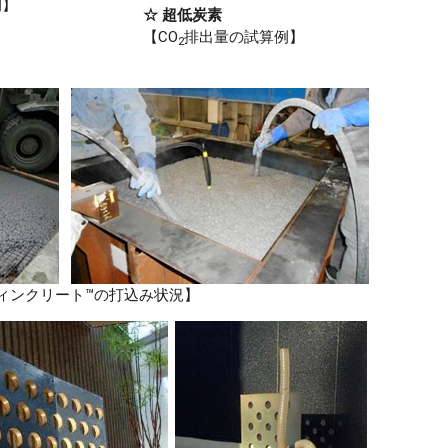
例】
☆ 超低炭素
【CO
排出量の試算例】
2
ィンクリート™の打込み状況】