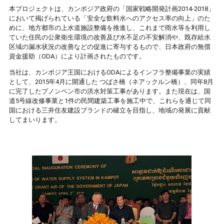
本プロジェクトは、カンボジア政府の「国家戦略開発計画2014-2018」
において掲げられている「安全な飲料水へのアクセス率の向上」のた
めに、地方都市の上水道施設整備を推進し、これまで雨水等を利用し
ていた住民の公衆衛生環境の改善及び水不足の不安解消や、既存給水
区域の漏水状況の改善などの促進に寄与するもので、日本政府の無償
資金援助（ODA）により計画されたものです。
当社は、カンボジア王国におけるODAによるインフラ整備事業の実績
として、2015年4月に開通した つばさ橋（ネアックルン橋）、同年8月
に完了したプノンペン市の洪水対策工事があります。また現在は、国
道5号線改修事業と1件の民間建築工事を施工中で、これらを通じて同
国における三井住友建設ブランドの確立を目指し、地域の発展に貢献
してまいります。