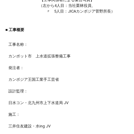
（左から4人目：当社栗林役員、
〃 5人目：JICAカンボジア菅野所長）
■ 工事概要
工事名称：
カンポット市 上水道拡張整備工事
発注者：
カンボジア王国工業手工芸省
設計監理：
日水コン・北九州市上下水道局 JV
施工：
三井住友建設・水ing JV