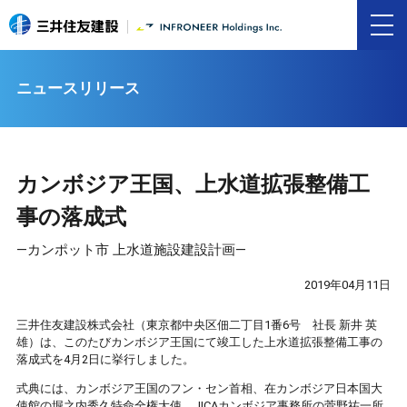
ニュースリリース
カンボジア王国、上水道拡張整備工
事の落成式
―カンポット市 上水道施設建設計画―
2019年04月11日
三井住友建設株式会社（東京都中央区佃二丁目1番6号 社長 新井 英
雄）は、このたびカンボジア王国にて竣工した上水道拡張整備工事の
落成式を4月2日に挙行しました。
式典には、カンボジア王国のフン・セン首相、在カンボジア日本国大
使館の堀之内秀久特命全権大使、JICAカンボジア事務所の菅野祐一所