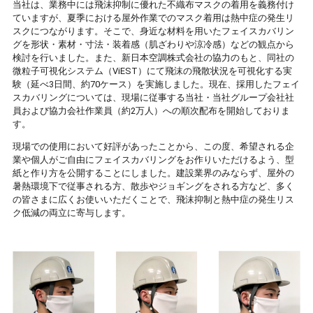
当社は、業務中には飛沫抑制に優れた不織布マスクの着用を義務付け
ていますが、夏季における屋外作業でのマスク着用は熱中症の発生リ
スクにつながります。そこで、身近な材料を用いたフェイスカバリン
グを形状・素材・寸法・装着感（肌ざわりや涼冷感）などの観点から
検討を行いました。また、新日本空調株式会社の協力のもと、同社の
微粒子可視化システム（ViEST）にて飛沫の飛散状況を可視化する実
験（延べ3日間、約70ケース）を実施しました。現在、採用したフェイ
スカバリングについては、現場に従事する当社・当社グループ会社社
員および協力会社作業員（約2万人）への順次配布を開始しておりま
す。
現場での使用において好評があったことから、この度、希望される企
業や個人がご自由にフェイスカバリングをお作りいただけるよう、型
紙と作り方を公開することにしました。建設業界のみならず、屋外の
暑熱環境下で従事される方、散歩やジョギングをされる方など、多く
の皆さまに広くお使いいただくことで、飛沫抑制と熱中症の発生リス
ク低減の両立に寄与します。