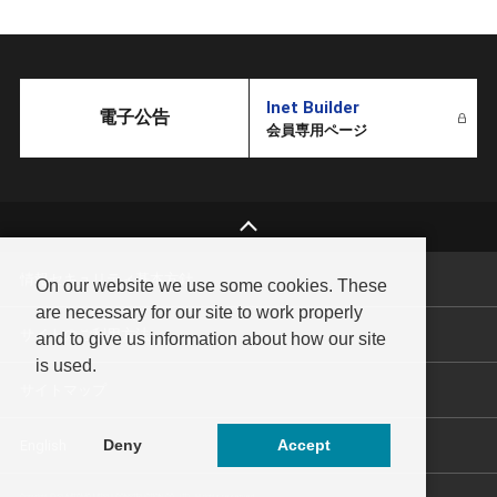
Inet Builder
電子公告
会員専用ページ
情報セキュリティ基本方針
On our website we use some cookies. These
are necessary for our site to work properly
サイトのご利用方法
and to give us information about how our site
is used.
サイトマップ
Deny
Accept
English
Copyright © SUMITOMO MITSUI CONSTRUCTION CO., LTD. All rights reserved.