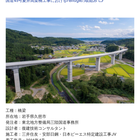
国道45号夏井高架橋工事におけるi-Bridgeの取組み
工種：橋梁
所在地：岩手県久慈市
発注者：東北地方整備局三陸国道事務所
設計者：復建技術コンサルタント
施工者：三井住友・安部日鋼・日本ピーエス特定建設工事JV