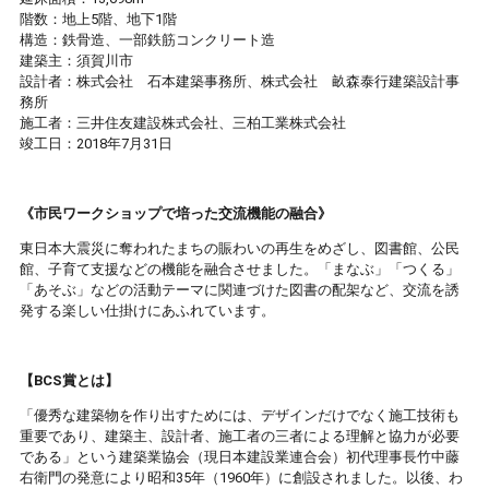
階数：地上5階、地下1階
構造：鉄骨造、一部鉄筋コンクリート造
建築主：須賀川市
設計者：株式会社 石本建築事務所、株式会社 畝森泰行建築設計事
務所
施工者：三井住友建設株式会社、三柏工業株式会社
竣工日：2018年7月31日
《市民ワークショップで培った交流機能の融合》
東日本大震災に奪われたまちの賑わいの再生をめざし、図書館、公民
館、子育て支援などの機能を融合させました。「まなぶ」「つくる」
「あそぶ」などの活動テーマに関連づけた図書の配架など、交流を誘
発する楽しい仕掛けにあふれています。
【BCS賞とは】
「優秀な建築物を作り出すためには、デザインだけでなく施工技術も
重要であり、建築主、設計者、施工者の三者による理解と協力が必要
である」という建築業協会（現日本建設業連合会）初代理事長竹中藤
右衛門の発意により昭和35年（1960年）に創設されました。以後、わ