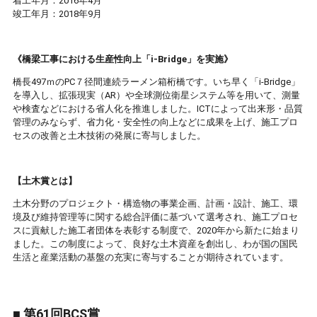
着工年月：2016年4月
竣工年月：2018年9月
《橋梁工事における生産性向上「i-Bridge」を実施》
橋長497ｍのPC７径間連続ラーメン箱桁橋です。いち早く「i-Bridge」
を導入し、拡張現実（AR）や全球測位衛星システム等を用いて、測量
や検査などにおける省人化を推進しました。ICTによって出来形・品質
管理のみならず、省力化・安全性の向上などに成果を上げ、施工プロ
セスの改善と土木技術の発展に寄与しました。
【土木賞とは】
土木分野のプロジェクト・構造物の事業企画、計画・設計、施工、環
境及び維持管理等に関する総合評価に基づいて選考され、施工プロセ
スに貢献した施工者団体を表彰する制度で、2020年から新たに始まり
ました。この制度によって、良好な土木資産を創出し、わが国の国民
生活と産業活動の基盤の充実に寄与することが期待されています。
■ 第61回BCS賞