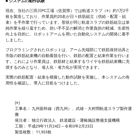
■ システムの動作試験
現在、当社の三田川PC工場（佐賀県）では軌道スラブ（※）約1万2千
枚を製造しており、作業員約20名が日々鉄筋組立（供給・配置・結
束）を手作業で行っています。形状が同じ軌道スラブの鉄筋組立は単
純作業を繰り返すため、担い手不足の解消と作業負担の軽減、生産性
向上を目的に、ロボットアームを用いた自動化システムの開発に着手
しました。
プログラミングされたロボットは、アーム先端部にて鉄筋保持治具と
市販の鉄筋結束機の自動着脱を行い、鉄筋の配置と結束作業を行いま
す。これにより作業員は、鉄筋材と結束するワイヤを鉄筋結束機に充
填するのみとなり、省人化・省力化が実現できます。
実際の鉄筋配置・結束を模擬した動作試験を実施し、本システムの有
用性を確認し、導入に目処をつけました。
(※)
工事名： 九州新幹線（西九州）、武雄・大村間軌道スラブ製作運
搬
発注者： 独立行政法人 鉄道建設・運輸施設整備支援機構
工期： 平成29年11月24日～令和3年2月23日
製造枚数： 11,933枚