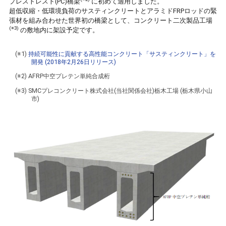
プレストレスト(PC)橋梁
に初めて適用しました。
超低収縮・低環境負荷のサスティンクリートとアラミドFRPロッドの緊
張材を組み合わせた世界初の橋梁として、コンクリート二次製品工場
(※3)
の敷地内に架設予定です。
(※1)
持続可能性に貢献する高性能コンクリート「サスティンクリート」を
開発 (2018年2月26日リリース)
(※2) AFRP中空プレテン単純合成桁
(※3) SMCプレコンクリート株式会社(当社関係会社)栃木工場 (栃木県小山
市)