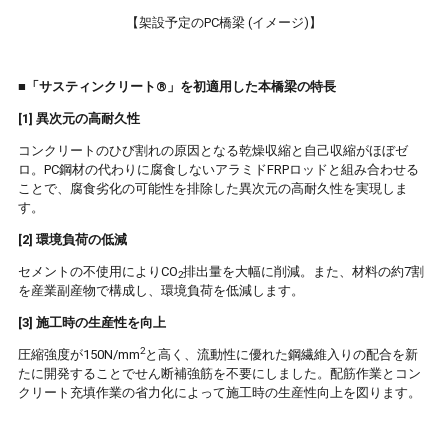
【架設予定のPC橋梁 (イメージ)】
■「サスティンクリート®」を初適用した本橋梁の特長
[1] 異次元の高耐久性
コンクリートのひび割れの原因となる乾燥収縮と自己収縮がほぼゼ
ロ。PC鋼材の代わりに腐食しないアラミドFRPロッドと組み合わせる
ことで、腐食劣化の可能性を排除した異次元の高耐久性を実現しま
す。
[2] 環境負荷の低減
セメントの不使用によりCO
排出量を大幅に削減。また、材料の約7割
2
を産業副産物で構成し、環境負荷を低減します。
[3] 施工時の生産性を向上
2
圧縮強度が150N/mm
と高く、流動性に優れた鋼繊維入りの配合を新
たに開発することでせん断補強筋を不要にしました。配筋作業とコン
クリート充填作業の省力化によって施工時の生産性向上を図ります。