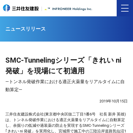
ニュースリリース
SMC-Tunnelingシリーズ「きれい ni
発破」を現場にて初適用
―トンネル発破作業における適正火薬量をリアルタイムに自
動算定―
2019年10月15日
三井住友建設株式会社(東京都中央区佃二丁目1番6号 社長 新井 英雄)
は、トンネル発破作業における適正火薬量をリアルタイムに自動算定
し、余掘りの低減や過装薬の防止を実現するSMC-Tunnelingシリーズ
｢きれい ni 発破」を実用化し、宮城県で施工中の三陸沿岸道路気仙沼1