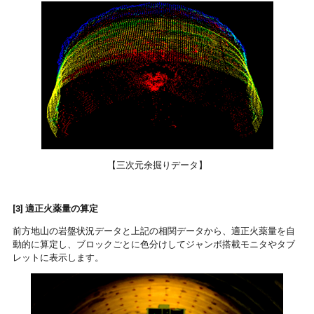
【三次元余掘りデータ】
[3] 適正火薬量の算定
前方地山の岩盤状況データと上記の相関データから、適正火薬量を自
動的に算定し、ブロックごとに色分けしてジャンボ搭載モニタやタブ
レットに表示します。