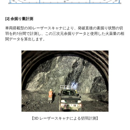
[2] 余掘り量計測
車両搭載型の3Dレーザースキャナにより、発破直後の素掘り状態の切
羽を約1分間で計測し、この三次元余掘りデータと使用した火薬量の相
関データを算出します。
【3D レーザースキャナによる切羽計測】