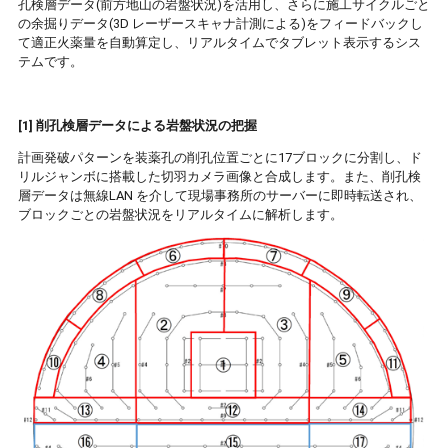
孔検層データ(前方地山の岩盤状況)を活用し、さらに施工サイクルごと
の余掘りデータ(3D レーザースキャナ計測による)をフィードバックし
て適正火薬量を自動算定し、リアルタイムでタブレット表示するシス
テムです。
[1] 削孔検層データによる岩盤状況の把握
計画発破パターンを装薬孔の削孔位置ごとに17ブロックに分割し、ド
リルジャンボに搭載した切羽カメラ画像と合成します。また、削孔検
層データは無線LAN を介して現場事務所のサーバーに即時転送され、
ブロックごとの岩盤状況をリアルタイムに解析します。