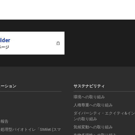
ilder
ページ
ューション
サステナビリティ
環境への取り組み
人権尊重への取り組み
ダイバーシティ・エクイティ&イ
ンの取り組み
発報告
気候変動への取り組み
理型バイオトイレ「SMilet (スマ