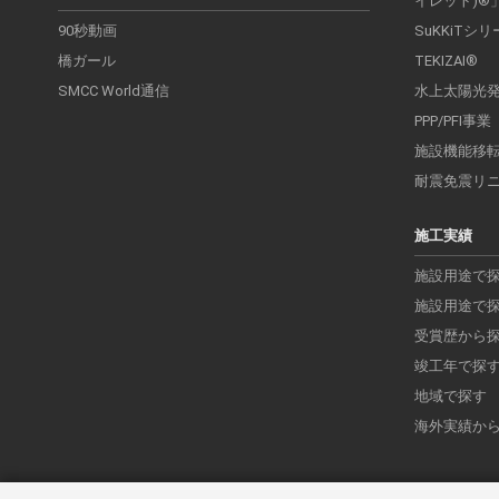
イレット)®
90秒動画
SuKKiTシ
橋ガール
TEKIZAI®
SMCC World通信
水上太陽光
PPP/PFI事業
施設機能移
耐震免震リ
施工実績
施設用途で
施設用途で
受賞歴から
竣工年で探
地域で探す
海外実績か