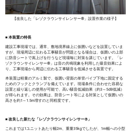
【改良した「レゾクラウンサイレンサー®」設置作業の様子】
■ 本装置の特長
建設工事現場では、通常、敷地境界線上に仮囲いなどを設置していま
すが、現場周辺に伝わる工事騒音が問題となる場合は、仮囲いの上部
に防音シートで嵩上げを行うなど現場毎に対策を講じています。「レ
ゾクラウンサイレンサー®」は音の共鳴現象を利用した吸音効果によ
り、工事現場から周辺に伝わる工事騒音を低減させる装置です。
本装置は軽量のアルミ製で、仮囲い背面の単管パイプ下地に固定する
ためのフックとクランプを備えています。現場条件に合わせた容易な
設置と繰り返しの使用が可能で、高い騒音低減効果（約3～5dB低減）
が得られます。その効果は、防音シート等による対策として仮囲いの
高さを約1～1.5m増すのと同程度です。
■ 改良した新たな「レゾクラウンサイレンサー®」
これまでは1ユニットあたり幅2m、重量35kgでしたが、1m幅への小型