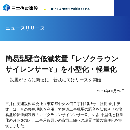
ニュースリリース
簡易型騒音低減装置「レゾクラウン
サイレンサー®」を小型化・軽量化
― 設置がさらに簡便に、普及に向けリースを開始 ―
2021年03月25日
三井住友建設株式会社（東京都中央区佃二丁目1番6号 社長 新井 英
雄）は、音の共鳴現象を利用して建設工事現場の騒音を低減させる簡
易型騒音低減装置「レゾクラウンサイレンサー®」
に小型化と軽量
(※1)
化の改良を加え、工事用仮囲いの背面上部への設置作業の簡便化を実
現しました。