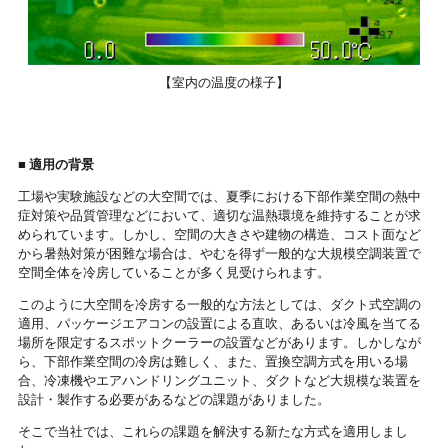
【室内の温度の様子】
■
適用の背景
工場や実験施設などの大空間では、夏季における下部作業空間の熱中
症対策や品質管理などにおいて、適切な温熱環境を維持することが求
められています。しかし、空間の大きさや建物の構造、コスト面など
から暑熱対策が困難な場合は、やむを得ず一般的な大規模空調装置で
空間全体を冷房していることが多く見受けられます。
このように大空間を冷房する一般的な方法としては、ダクト式空調の
適用、パッケージエアコンの設置による直吹、あるいは冷風を当てる
場所を限定するスポットクーラーの設置などがあります。しかしなが
ら、下部作業空間の冷房は難しく、また、置換空調方式を用いる場
合、冷凍機やエアハンドリングユニット、ダクトなど大規模な装置を
設計・製作する必要があるなどの課題がありました。
そこで当社では、これらの課題を解決する新たな方式を適用しまし