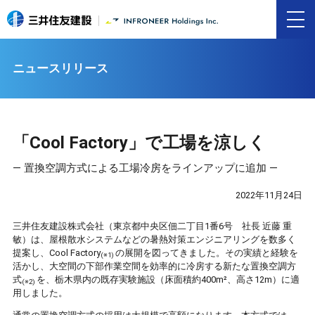
ニュースリリース
「Cool Factory」で工場を涼しく
― 置換空調方式による工場冷房をラインアップに追加 ―
2022年11月24日
三井住友建設株式会社（東京都中央区佃二丁目1番6号 社長 近藤 重
敏）は、屋根散水システムなどの暑熱対策エンジニアリングを数多く
提案し、Cool Factory
の展開を図ってきました。その実績と経験を
(※1)
活かし、大空間の下部作業空間を効率的に冷房する新たな置換空調方
式
を、栃木県内の既存実験施設（床面積約400m²、高さ12m）に適
(※2)
用しました。