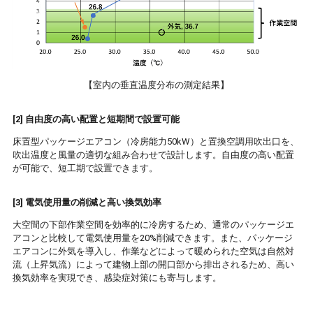
【室内の垂直温度分布の測定結果】
[2] 自由度の高い配置と短期間で設置可能
床置型パッケージエアコン（冷房能力50kW）と置換空調用吹出口を、
吹出温度と風量の適切な組み合わせで設計します。自由度の高い配置
が可能で、短工期で設置できます。
[3] 電気使用量の削減と高い換気効率
大空間の下部作業空間を効率的に冷房するため、通常のパッケージエ
アコンと比較して電気使用量を20%削減できます。また、パッケージ
エアコンに外気を導入し、作業などによって暖められた空気は自然対
流（上昇気流）によって建物上部の開口部から排出されるため、高い
換気効率を実現でき、感染症対策にも寄与します。