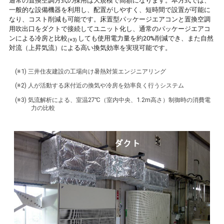
通常の置換空調方式の採用は大規模で高額になります。本方式では、
一般的な設備機器を利用し、配置がしやすく、短時間で設置が可能に
なり、コスト削減も可能です。床置型パッケージエアコンと置換空調
用吹出口をダクトで接続してユニット化し、通常のパッケージエアコ
ンによる冷房と比較
しても使用電力量を約20%削減でき、また自然
(※3)
対流（上昇気流）による高い換気効率を実現可能です。
(※1) 三井住友建設の工場向け暑熱対策エンジニアリング
(※2) 人が活動する床付近の換気や冷房を効率良く行うシステム
(※3) 気流解析による、室温27℃（室内中央、1.2m高さ）制御時の消費電
力の比較