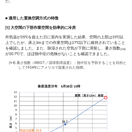
た。
■
適用した置換空調方式の特徴
[1] 大空間の下部作業空間を効率的に冷房
外気温が35℃を超えた日に室内を実測した結果、空間の上部は35℃以
上でしたが、床上3mまでの作業空間は27℃以下に維持されていること
を確認しました。また、除湿された空気が下部に滞留し、暑さ指数
(※4)
が20.7℃で、ほぼ熱中症の危険がないことも確認できました。
(※4) 暑さ指数（WBGT／湿球黒球温度）：熱中症を予防することを目的と
して1954年にアメリカで提案された指標。