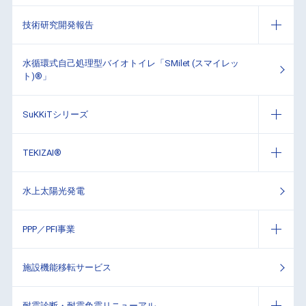
技術研究開発報告
水循環式自己処理型バイオトイレ「SMilet (スマイレッ
ト)®」
SuKKiTシリーズ
TEKIZAI®
水上太陽光発電
PPP／PFI事業
施設機能移転サービス
耐震診断・耐震免震リニューアル