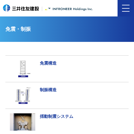
免震・制振
免震構造
制振構造
揺動制震システム