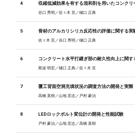
4
収縮低減効果を有する混和剤を用いたコンクリ
谷口 秀明／佐々木 亘／樋口 正典
5
骨材のアルカリシリカ反応性の評価に関する実
佐々木 亘／谷口 秀明／樋口 正典
6
コンクリート水平打継ぎ部の耐久性向上に関す
斯波 明宏／樋口 正典／佐々木 亘
7
覆工背面空洞充填状況の調査方法の開発と実際
高橋 直樹／山地 宏志／戸村 豪治
8
LEDロックボルト変位計の開発と性能試験
戸村 豪治／山地 宏志／高橋 直樹