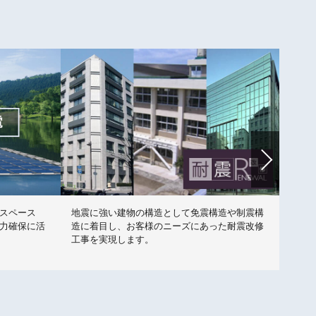
スペース
地震に強い建物の構造として免震構造や制震構
上下
力確保に活
造に着目し、お客様のニーズにあった耐震改修
レが
工事を実現します。
レで
こと