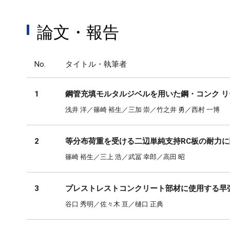
論文・報告
No.
タイトル・執筆者
1
鋼管充填モルタルジベルを用いた鋼・コンク 
浅井 洋／篠崎 裕生／三加 崇／竹之井 勇／西村 一博
2
等分布荷重を受ける二辺単純支持RC板の耐力
篠崎 裕生／三上 浩／武冨 幸郎／高田 昭
3
プレストレストコンクリート部材に使用する早
谷口 秀明／佐々木 亘／樋口 正典