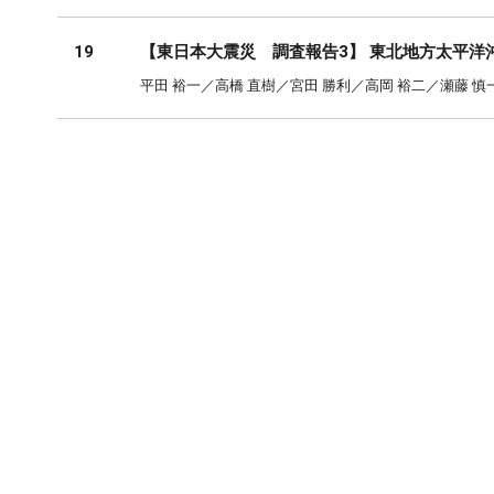
19
【東日本大震災 調査報告3】 東北地方太平
平田 裕一／高橋 直樹／宮田 勝利／高岡 裕二／瀬藤 慎