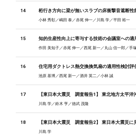
14
桁行き方向に梁が無いスラブの床衝撃音遮断性
小林 秀彰／嶋田 泰／赤尾 伸一／川島 学／平田 裕一
15
知的生産性向上に寄与する技術の会議室への適
作田 美知子／赤尾 伸一／西尾 新一／丸山 信一郎／手塚
16
住宅用ダクトレス熱交換換気扇の適用性検討評
池原 基博／西尾 新一／酒井 英二／小林 誠
17
【東日本大震災 調査報告1】 東北地方太平
川島 学／鈴木 亨／徳武 茂隆
18
【東日本大震災 調査報告2】 東日本大震災に
川島 学