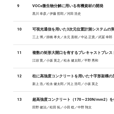
9
VOCs微生物分解に用いる有機資材の開発
黒川 幸彦／伊藤 哲郎／河田 浩史
10
可視光通信を用いた3次元位置計測システムの
三上 博／掛橋 孝夫／永元 直樹／中込 正貴／武冨 幸郎
11
複数の矩形大開口を有するプレキャストプレス
江頭 寛／小坂 英之／松永 健太郎／平野 秀和
12
柱に高強度コンクリートを用いた十字形架構の
新上 浩／松永 健太郎／河上 浩司／小坂 英之
13
超高強度コンクリート（170～230N/mm2
田野 健治／松田 拓／小田 稔／中野 翔太