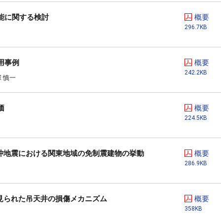
能に関する検討
概要
296.7KB
用事例
概要
242.2KB
 慎一
価
概要
224.5KB
洋沖地震における関東地域の免制震建物の挙動
概要
286.9KB
見られた吊天井の損傷メカニズム
概要
358KB