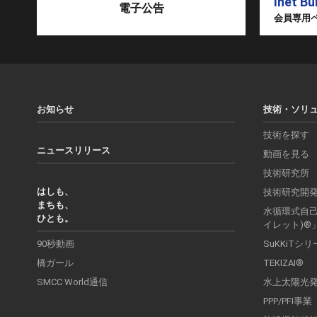
Inet Bu
電子公告
会員専用
お知らせ
技術・ソリ
技術を探す
ニュースリリース
動画を見る
技術研究所
はしも、
技術研究開
まちも、
水循環式自己処
ひとも。
イレット)®
90秒動画
SuKKiTシ
橋ガール
TEKIZAI®
SMCC World通信
水上太陽光
PPP/PFI事業