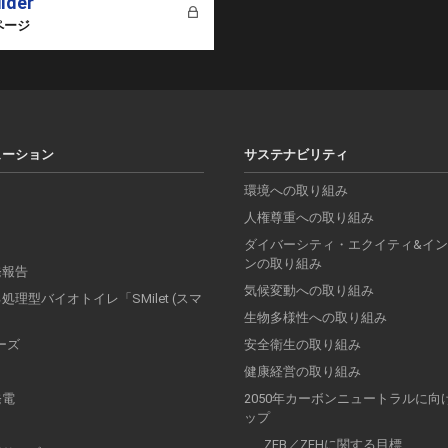
ilder
ページ
ューション
サステナビリティ
環境への取り組み
人権尊重への取り組み
ダイバーシティ・エクイティ&イ
ンの取り組み
発報告
気候変動への取り組み
理型バイオトイレ「SMilet (スマ
」
生物多様性への取り組み
リーズ
安全衛生の取り組み
健康経営の取り組み
発電
2050年カーボンニュートラルに向
ップ
ZEB／ZEHに関する目標