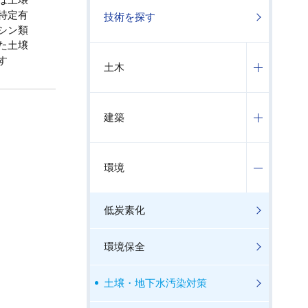
は土壌
特定有
技術を探す
シン類
た土壌
す
土木
建築
環境
低炭素化
環境保全
土壌・地下水汚染対策