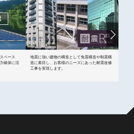
スペース
地震に強い建物の構造として免震構造や制震構
上下
力確保に活
造に着目し、お客様のニーズにあった耐震改修
レが
工事を実現します。
レで
こと