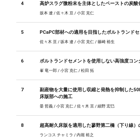
4
高炉スラグ微粉末を主体としたペーストの炭酸
坂本 遼 / 佐々木 亘 / 小宮 克仁
5
PCaPC部材への適用を目指したポルトランド
佐々木 亘 / 坂本 遼 / 小宮 克仁 / 篠崎 裕生
6
ポルトランドセメントを使用しない高強度コン
峯 竜一郎 / 小宮 克仁 / 松田 拓
7
副産物を大量に使用し収縮と発熱を抑制した50
床版部への施工
䑓 哲義 / 小宮 克仁 / 佐々木 亘 / 細野 宏巳
8
超高耐久床版を適用した蓼野第二橋（下り線）
ランコス チャミラ / 内堀 裕之