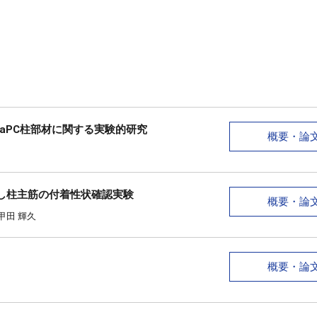
aPC柱部材に関する実験的研究
概要・論
し柱主筋の付着性状確認実験
概要・論
/ 甲田 輝久
概要・論