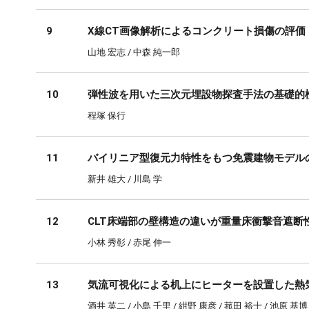
9
X線CT画像解析によるコンクリート損傷の評価
山地 宏志 / 中森 純一郎
10
弾性波を用いた三次元埋設物探査手法の基礎的
程塚 保行
11
バイリニア型復元力特性をもつ免震建物モデル
新井 雄大 / 川島 学
12
CLT床端部の壁構造の違いが重量床衝撃音遮断
小林 秀彰 / 赤尾 伸一
13
気流可視化による机上にヒーターを設置した熱
酒井 英二 / 小島 千里 / 紺野 康彦 / 菰田 裕士 / 池原 基博