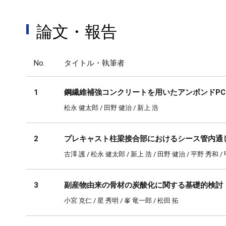
論文・報告
No.
タイトル・執筆者
1
鋼繊維補強コンクリートを用いたアンボンドPC
松永 健太郎 / 田野 健治 / 新上 浩
2
プレキャスト柱梁接合部におけるシース管内通
古澤 護 / 松永 健太郎 / 新上 浩 / 田野 健治 / 平野 秀和 
3
副産物由来の骨材の炭酸化に関する基礎的検討
小宮 克仁 / 星 秀明 / 峯 竜一郎 / 松田 拓