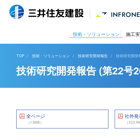
技術・ソリューション
施工実
TOP
技術・ソリューション
技術研究開発報告
技術研究開発報告
技術研究開発報告 (第22号20
全ページ
社外発
（13MB）
（323.9