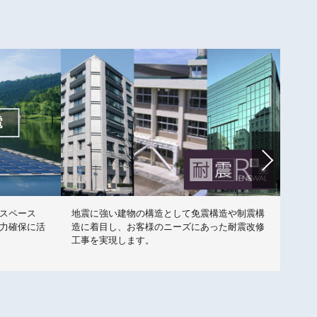
スペース
地震に強い建物の構造として免震構造や制震構
上下
力確保に活
造に着目し、お客様のニーズにあった耐震改修
レが
工事を実現します。
レで
こと