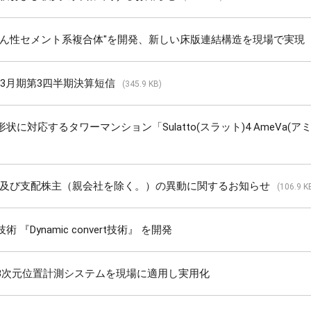
じん性セメント系複合体"を開発、新しい床版連結構造を現場で実現
年3月期第3四半期決算短信
(345.9 KB)
状に対応するタワーマンション「Sulatto(スラット)4 AmeVa(ア
及び支配株主（親会社を除く。）の異動に関するお知らせ
(106.9 K
 『Dynamic convert技術』 を開発
3次元位置計測システムを現場に適用し実用化