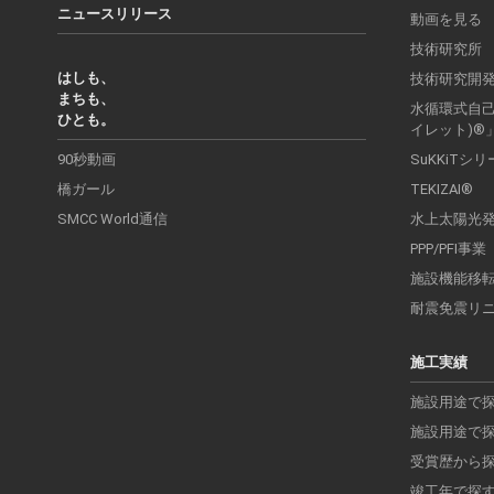
ニュースリリース
動画を見る
技術研究所
はしも、
技術研究開
まちも、
水循環式自己処
ひとも。
イレット)®
90秒動画
SuKKiTシ
橋ガール
TEKIZAI®
SMCC World通信
水上太陽光
PPP/PFI事業
施設機能移
耐震免震リ
施工実績
施設用途で
施設用途で
受賞歴から
竣工年で探