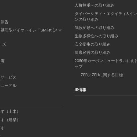
人権尊重への取り組み
ダイバーシティ・エクイティ&イ
ンの取り組み
発報告
気候変動への取り組み
理型バイオトイレ「SMilet (スマ
」
生物多様性への取り組み
リーズ
安全衛生の取り組み
健康経営の取り組み
発電
2050年カーボンニュートラルに向
ップ
ZEB／ZEHに関する目標
転サービス
ニューアル
IR情報
探す（土木）
探す（建築）
探す
す