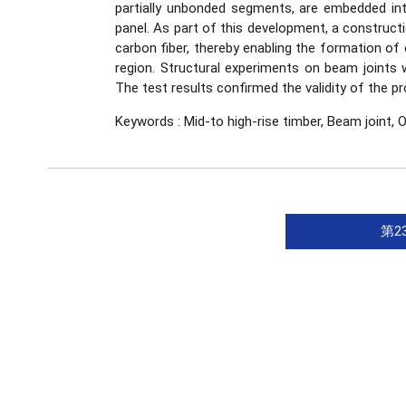
partially unbonded segments, are embedded i
panel. As part of this development, a construc
carbon fiber, thereby enabling the formation of
region. Structural experiments on beam joints 
The test results confirmed the validity of the p
Keywords :
Mid-to high-rise timber, Beam joint, O
第2