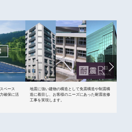
スペース
地震に強い建物の構造として免震構造や制震構
上下
力確保に活
造に着目し、お客様のニーズにあった耐震改修
レが
工事を実現します。
レで
こと