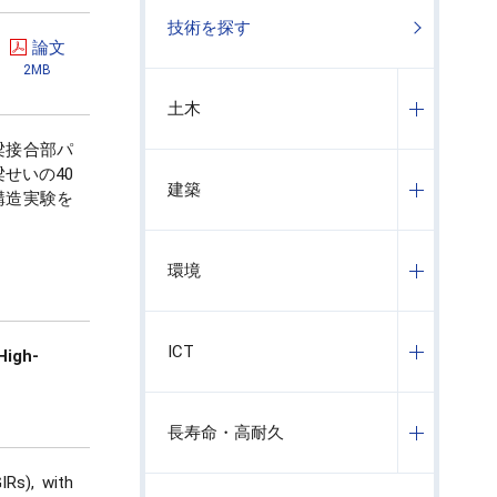
技術を探す
論文
2MB
土木
梁接合部パ
せいの40
建築
構造実験を
環境
ICT
High-
長寿命・高耐久
IRs), with