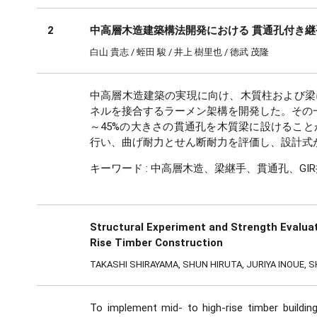
2
中高層木造建築構法開発における 貫通孔付き
白山 貴志 / 蛭田 駿 / 井上 樹里也 / 徳武 茂隆
中高層木造建築の実現に向け、木質柱および梁
ネルを接合するラーメン架構を開発した。その一
～45%の大きさの貫通孔を木質梁に設けるこ
行い、曲げ耐力とせん断耐力を評価し、設計式
キーワード :
中高層木造、梁継手、貫通孔、GI
Structural Experiment and Strength Evaluat
Rise Timber Construction
TAKASHI SHIRAYAMA, SHUN HIRUTA, JURIYA INOUE,
To implement mid- to high-rise timber buildin