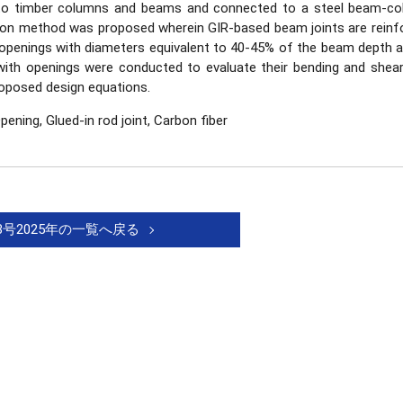
nto timber columns and beams and connected to a steel beam-co
tion method was proposed wherein GIR-based beam joints are reinf
 openings with diameters equivalent to 40-45% of the beam depth at
with openings were conducted to evaluate their bending and shear
roposed design equations.
pening, Glued-in rod joint, Carbon fiber
3号2025年の一覧へ戻る