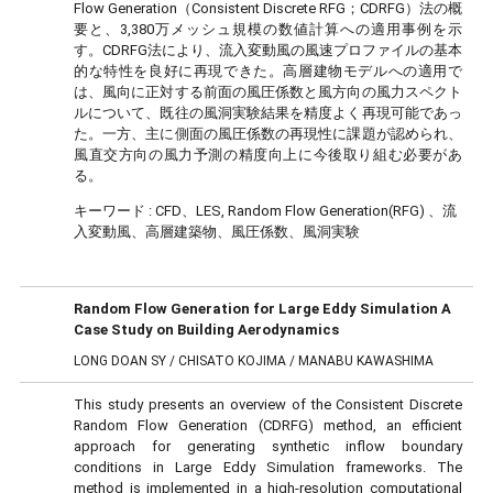
Flow Generation（Consistent Discrete RFG；CDRFG）法の概
要と、3,380万メッシュ規模の数値計算への適用事例を示
す。CDRFG法により、流入変動風の風速プロファイルの基本
的な特性を良好に再現できた。高層建物モデルへの適用で
は、風向に正対する前面の風圧係数と風方向の風力スペクト
ルについて、既往の風洞実験結果を精度よく再現可能であっ
た。一方、主に側面の風圧係数の再現性に課題が認められ、
風直交方向の風力予測の精度向上に今後取り組む必要があ
る。
キーワード :
CFD、LES, Random Flow Generation(RFG) 、流
入変動風、高層建築物、風圧係数、風洞実験
Random Flow Generation for Large Eddy Simulation A
Case Study on Building Aerodynamics
LONG DOAN SY / CHISATO KOJIMA / MANABU KAWASHIMA
This study presents an overview of the Consistent Discrete
Random Flow Generation (CDRFG) method, an efficient
approach for generating synthetic inflow boundary
conditions in Large Eddy Simulation frameworks. The
method is implemented in a high-resolution computational