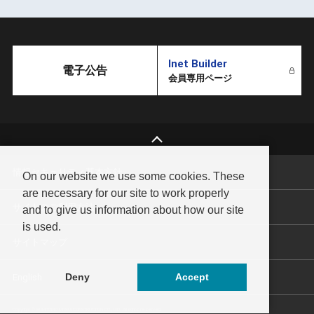
Inet Builder
電子公告
会員専用ページ
情報セキュリティ基本方針
On our website we use some cookies. These
are necessary for our site to work properly
サイトのご利用方法
and to give us information about how our site
is used.
サイトマップ
Deny
Accept
English
Copyright © SUMITOMO MITSUI CONSTRUCTION CO., LTD. All rights reserved.