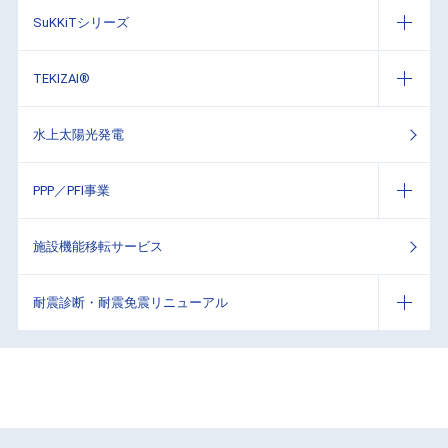
SuKKiTシリーズ
TEKIZAI®
水上太陽光発電
PPP／PFI事業
施設機能移転サービス
耐震診断・耐震免震リニューアル