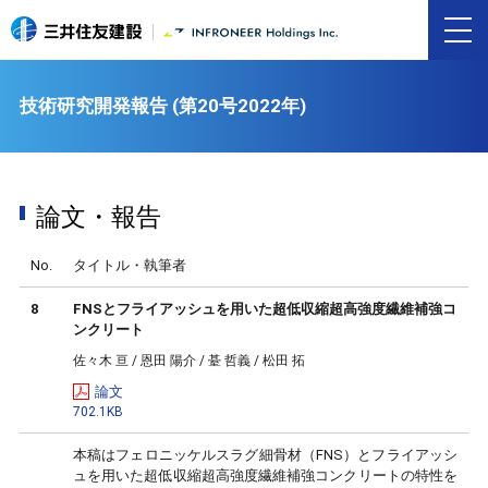
技術研究開発報告 (第20号2022年)
論文・報告
No.
タイトル・執筆者
8
FNSとフライアッシュを用いた超低収縮超高強度繊維補強コ
ンクリート
佐々木 亘 / 恩田 陽介 / 䑓 哲義 / 松田 拓
論文
702.1KB
本稿はフェロニッケルスラグ細骨材（FNS）とフライアッシ
ュを用いた超低収縮超高強度繊維補強コンクリートの特性を