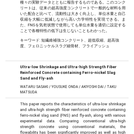
種々の実験データとともに報告するものである。このコンク
リートは、従来の超高強度コンクリートで一般的な材料を用
いた配合と比べて、流動性は大きく向上し、単位水量と自己
収縮を大幅に低減しながら高い力学特性を実現できる。ま
た、FNSを気乾状態で使用しても単位水量を適切に設定する
ことで各種特性の低下は生じないこともわかった。
キーワード:
短繊維補強コンクリート、超低収縮、超高強
度、フェロニッケルスラグ細骨材、フライアッシュ
Ultra-low Shrinkage and Ultra-high Strength Fiber
Reinforced Concrete containing Ferro-nickel Slag
Sand and Fly-ash
WATARU SASAKI / YOUSUKE ONDA / AKIYOSHI DAI / TAKU
MATSUDA
This paper reports the characteristics of ultra-low shrinkage
and ultra-high strength fiber reinforced concrete containing
ferro-nickel slag sand (FNS) and fly-ash, along with various
experimental data. Comparing conventional ultra-high
strength concrete using conventional materials, the
flowability has been significantly improved as well as high