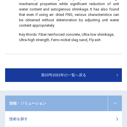
mechanical properties while significant reduction of unit
water content and autogenous shrinkage. It has also found
that even if using air- dried FNS, various characteristics can
be obtained without deterioration by adjusting unit water
content appropriately.
Key Words:
Fiber reinforced concrete, Ultra-low shrinkage,
Ultra-high strength, Ferro-nickel slag sand, Fly-ash
第20号2022年の一覧へ戻る
技術・ソリューション
技術を探す