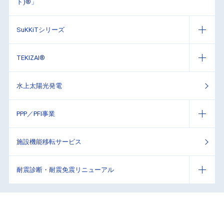
ト)®」
SuKKiTシリーズ
TEKIZAI®
水上太陽光発電
PPP／PFI事業
施設機能移転サービス
耐震診断・耐震免震リニューアル