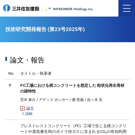
技術研究開発報告 (第23号2025年)
論文・報告
No.
タイトル・執筆者
7
PC工場における残コンクリートを想定した 粒状化再生骨材
の諸特性
茨木 泰介 / アディス ボンガー / 臺 哲義 / 佐々木 亘
論文
1.2MB
プレストレストコンクリート（PC）工場で生じる残コンクリ
ートや蒸気養生時のボイラ排ガスに含まれるCO₂の有効利用