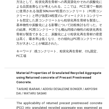
方法として、粒状化再生骨材への再資源化やそれの炭酸化に
よる品質改善などが考えられる。ここでは、PC工場で一般的
に使用される強度50N/mm²程度のコンクリート（PC用コン
クリート）と呼び強度24程度のレディーミクストコンクリー
トを想定した原コンクリートから粒状化再生骨材を製造し、
基本物性や炭酸化による影響について比較検討を行った。そ
の結果、PC用コンクリートでも概ね同様の物性の粒状化再生
骨材が製造できること、炭酸化により粒状化再生骨材の密度
は高く、吸水率は低くなり、その傾向はPC用コンクリートの
方が大きいことが確認された。
キーワード :
残コンクリート、粒状化再生骨材、CO₂固定、
PC工場
Material Properties of Granulated Recycled Aggregate
using Returned concrete of Precast Prestressed
Concrete.
TAISUKE IBARAKI / ADDISU DESALEGNE BONGER / AKIYOSHI
DAI / WATARU SASAKI
The applicability of returned precast prestressed concrete
(PCC) into granulated recycled aggregate was examined as