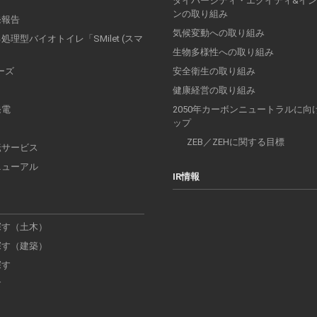
ダイバーシティ・エクイティ&イ
ンの取り組み
発報告
気候変動への取り組み
理型バイオトイレ「SMilet (スマ
」
生物多様性への取り組み
リーズ
安全衛生の取り組み
健康経営の取り組み
発電
2050年カーボンニュートラルに向
ップ
ZEB／ZEHに関する目標
転サービス
ニューアル
IR情報
探す（土木）
探す（建築）
探す
す