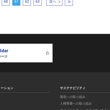
60
61
62
63
次へ
ilder
ページ
ューション
サステナビリティ
環境への取り組み
人権尊重への取り組み