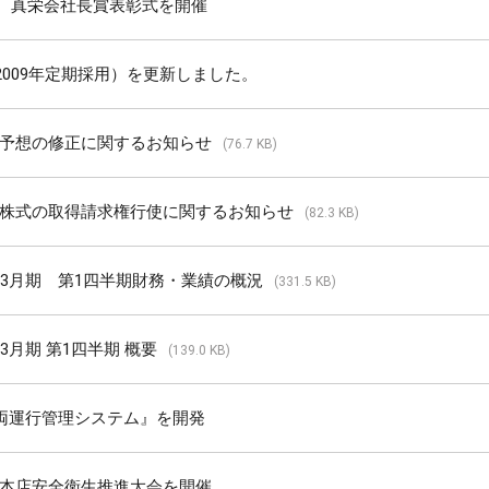
度 真栄会社長賞表彰式を開催
2009年定期採用）を更新しました。
予想の修正に関するお知らせ
(76.7 KB)
株式の取得請求権行使に関するお知らせ
(82.3 KB)
年3月期 第1四半期財務・業績の概況
(331.5 KB)
3月期 第1四半期 概要
(139.0 KB)
車両運行管理システム』を開発
度 本店安全衛生推進大会を開催