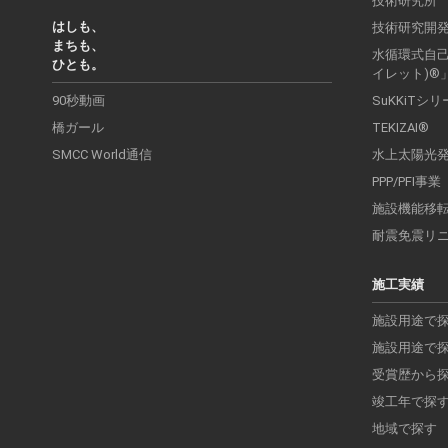
技術研究所
はしも、
技術研究開
まちも、
水循環式自己処
ひとも。
イレット)®
90秒動画
SuKKiTシ
橋ガール
TEKIZAI®
SMCC World通信
水上太陽光
PPP/PFI事業
施設機能移
耐震免震リ
施工実績
施設用途で
施設用途で
受賞歴から
竣工年で探
地域で探す