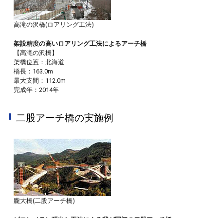
高滝の沢橋(ロアリング工法)
架設精度の高いロアリング工法によるアーチ橋
【高滝の沢橋】
架橋位置：北海道
橋長：163.0m
最大支間：112.0m
完成年：2014年
二股アーチ橋の実施例
朧大橋(二股アーチ橋)