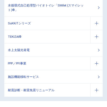
水循環式自己処理型バイオトイレ「SMilet (スマイレッ
ト)®」
SuKKiTシリーズ
TEKIZAI®
水上太陽光発電
PPP／PFI事業
施設機能移転サービス
耐震診断・耐震免震リニューアル