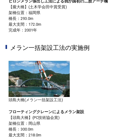
ピロンメラン張出し工法による我が国初の二股アーチ橋
【朧大橋】(土木学会田中賞受賞)
架橋位置：福岡県
橋長：293.0m
最大支間：172.0m
完成年：2001年
メラン一括架設工法の実施例
頭島大橋(メラン一括架設工法)
フローティングクレーンによるメラン架設
【頭島大橋】(PC技術協会賞)
架橋位置：岡山県
橋長：300.0m
最大支間：218.0m