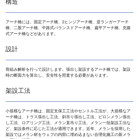
構造
アーチ橋には、固定アーチ橋、2ヒンジアーチ橋、逆ランガーアーチ
橋、二股アーチ橋、中路式バランスドアーチ橋、扁平アーチ橋、充腹
式アーチ橋などがあります。
設計
骨組み解析を行って設計します。張出し架設するアーチ橋では、架設
時の断面力を算出し、安全性を照査する必要があります。
架設工法
小規模なアーチ橋は、固定支保工工法やセントル工法が、大規模なア
ーチ橋は、トラス張出し工法、斜吊り張出し工法、ピロンメラン張出
し工法、ロアリング工法、メラン直吊り工法、メラン一括架設工法な
ど、架設条件に応じた工法が適用できます。近年、メランを採用した
架設ではメラン材をウェブの内部に埋め込まない合理化施工の新メラ