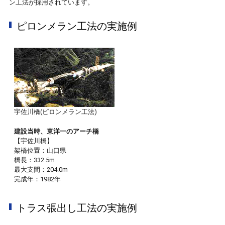
ン工法が採用されています。
ピロンメラン工法の実施例
宇佐川橋(ピロンメラン工法)
建設当時、東洋一のアーチ橋
【宇佐川橋】
架橋位置：山口県
橋長：332.5m
最大支間：204.0m
完成年：1982年
トラス張出し工法の実施例