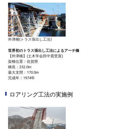
外津橋(トラス張出し工法)
世界初のトラス張出し工法によるアーチ橋
【外津橋】(土木学会田中賞受賞)
架橋位置：佐賀県
橋長：252.0m
最大支間：170.0m
完成年：1974年
ロアリング工法の実施例