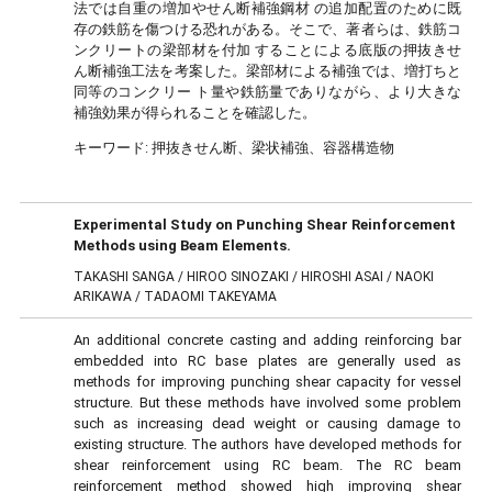
法では自重の増加やせん断補強鋼材 の追加配置のために既
存の鉄筋を傷つける恐れがある。そこで、著者らは、鉄筋コ
ンクリートの梁部材を付加 することによる底版の押抜きせ
ん断補強工法を考案した。梁部材による補強では、増打ちと
同等のコンクリー ト量や鉄筋量でありながら、より大きな
補強効果が得られることを確認した。
キーワード:
押抜きせん断、梁状補強、容器構造物
Experimental Study on Punching Shear Reinforcement
Methods using Beam Elements.
TAKASHI SANGA / HIROO SINOZAKI / HIROSHI ASAI / NAOKI
ARIKAWA / TADAOMI TAKEYAMA
An additional concrete casting and adding reinforcing bar
embedded into RC base plates are generally used as
methods for improving punching shear capacity for vessel
structure. But these methods have involved some problem
such as increasing dead weight or causing damage to
existing structure. The authors have developed methods for
shear reinforcement using RC beam. The RC beam
reinforcement method showed high improving shear